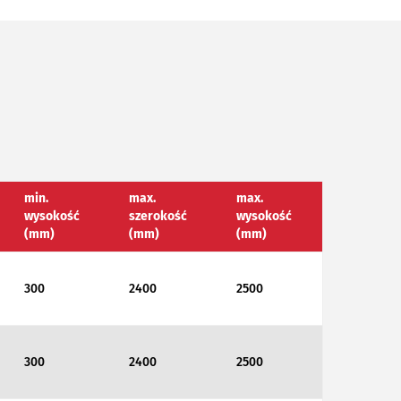
min.
max.
max.
wysokość
szerokość
wysokość
(mm)
(mm)
(mm)
300
2400
2500
300
2400
2500