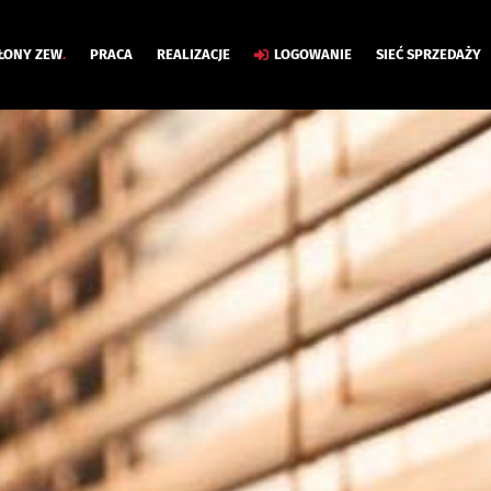
ŁONY ZEW
.
PRACA
REALIZACJE
LOGOWANIE
SIEĆ SPRZEDAŻY