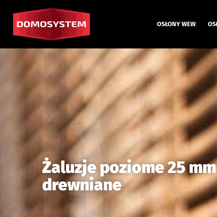
OSŁONY WEW
.
OS
Żaluzje poziome 25 mm
drewniane