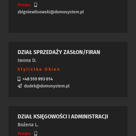
Prezes
zbigniewlisowski@domosystem.pl
DZIAŁ SPRZEDAŻY ZASŁON/FIRAN
Iwona D.
Stylistka Okien
+48 510 993 014
dudek@domosystem.pl
DZIAŁ KSIĘGOWOŚCI I ADMINISTRACJI
Bożena L.
Prezes