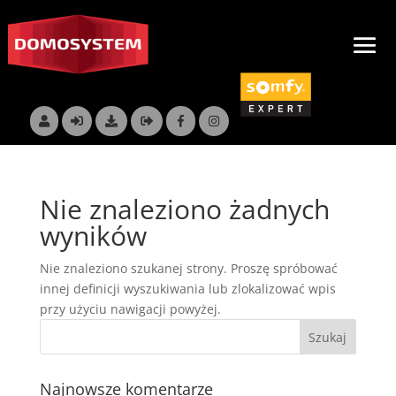
Nie znaleziono żadnych
wyników
Nie znaleziono szukanej strony. Proszę spróbować
innej definicji wyszukiwania lub zlokalizować wpis
przy użyciu nawigacji powyżej.
Najnowsze komentarze