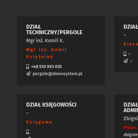
DZIAŁ
DZIA
TECHNICZNY/PERGOLE
–
Mgr inż. Kamil K.
Kier
Mgr inż. Kamil
–
Księżniak
–
+48 510 993 035
pergole@domosystem.pl
DZIAŁ KSIĘGOWOŚCI
DZIA
ADMI
–
Zbigni
Księgowa
Preze
zbigni