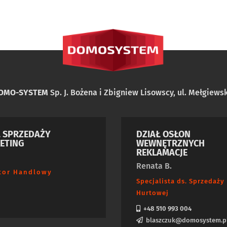
DOMO-SYSTEM
Sp. J. Bożena i Zbigniew Lisowscy, ul. Mełgiewsk
Ł SPRZEDAŻY
DZIAŁ OSŁON
ETING
WEWNĘTRZNYCH
REKLAMACJE
Renata B.
tor Handlowy
Specjalista ds. Sprzedaży
Hurtowej
+48 510 993 004
blaszczuk@domosystem.p