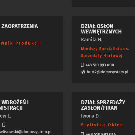
Ł ZAOPATRZENIA
DZIAŁ OSŁON
WEWNĘTRZNYCH
Kamila H.
ownik Produkcji
Młodszy Specjalista ds.
Sprzedaży Hurtowej
+48 510 993 000
hurt2@domosystem.pl
Ł WDROŻEŃ I
DZIAŁ SPRZEDAŻY
NISTRACJI
ZASŁON/FIRAN
ew L.
Iwona D.
s
Stylistka Okien
ewlisowski@domosystem.pl
+48 510 993 014