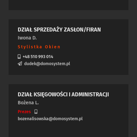
DZIAŁ SPRZEDAŻY ZASŁON/FIRAN
Iwona D.
Stylistka Okien
+48 510 993 014
dudek@domosystem.pl
DZIAŁ KSIĘGOWOŚCI I ADMINISTRACJI
Bożena L.
Prezes
bozenalisowska@domosystem.pl