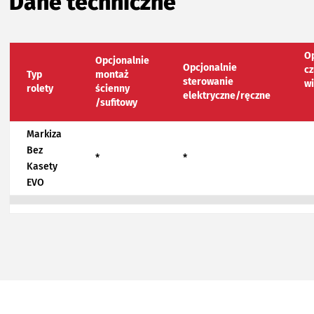
Dane techniczne
O
Opcjonalnie
Opcjonalnie
cz
Typ
montaż
sterowanie
w
rolety
ścienny
elektryczne/ręczne
/sufitowy
Markiza
Bez
*
*
Kasety
EVO