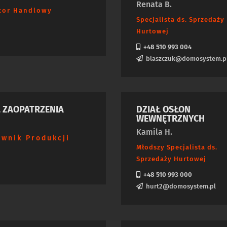
Renata B.
tor Handlowy
Specjalista ds. Sprzedaży
Hurtowej
+48 510 993 004
blaszczuk@domosystem.p
Ł ZAOPATRZENIA
DZIAŁ OSŁON
WEWNĘTRZNYCH
Kamila H.
ownik Produkcji
Młodszy Specjalista ds.
Sprzedaży Hurtowej
+48 510 993 000
hurt2@domosystem.pl