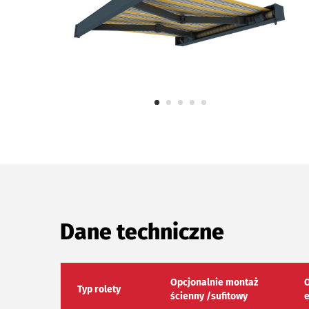
Dane techniczne
Opcjonalnie montaż
O
Typ rolety
ścienny /sufitowy
e