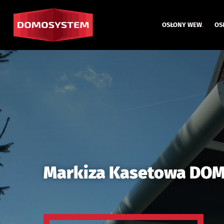
OSŁONY WEW
.
OS
Markiza Kasetowa DO