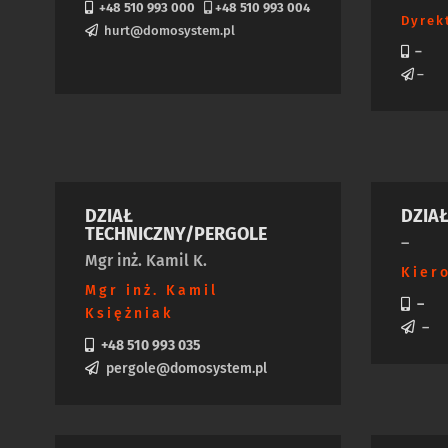
+48 510 993 000
+48 510 993 004
Dyrek
hurt@domosystem.pl
–
–
DZIAŁ
DZIA
TECHNICZNY/PERGOLE
–
Mgr inż. Kamil K.
Kier
Mgr inż. Kamil
–
Księżniak
–
+48 510 993 035
pergole@domosystem.pl