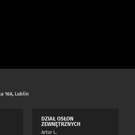
a 16A, Lublin
DZIAŁ OSŁON
ZEWNĘTRZNYCH
Artur L.