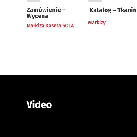
Zamówienie –
Katalog – Tkanin
Wycena
Markizy
Markiza Kaseta SOLA
Video