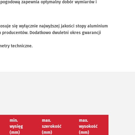
ą pogodową zapewnia optymalny dobór wymiarów i
tosuje się wyłącznie najwyższej jakości stopy aluminium
h producentów. Dodatkowo dwuletni okres gwarancji
metry techniczne.
min.
max.
max.
wysięg
szerokość
wysokość
(mm)
(mm)
(mm)