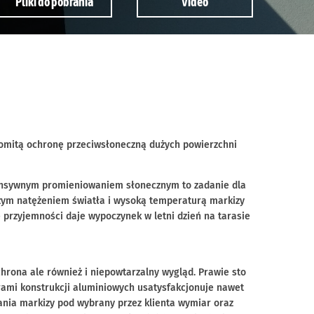
Pliki do pobrania
Video
omitą ochronę przeciwsłoneczną dużych powierzchni
tensywnym promieniowaniem słonecznym to zadanie dla
użym natężeniem światła i wysoką temperaturą markizy
e przyjemności daje wypoczynek w letni dzień na tarasie
hrona ale również i niepowtarzalny wygląd. Prawie sto
rami konstrukcji aluminiowych usatysfakcjonuje nawet
nia markizy pod wybrany przez klienta wymiar oraz