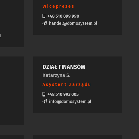
Wiceprezes
+48 510 099 990
handel@domosystem.pl
l
DZIAŁ FINANSÓW
Katarzyna S.
Asystent Zarządu
+48 510 993 005
info@domosystem.pl