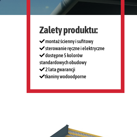
Zalety produktu:
montaż ścienny i sufitowy
sterowanie ręczne i elektryczne
dostępne 5 kolorów
standardowych obudowy
2 lata gwarancji
tkaniny wodoodporne